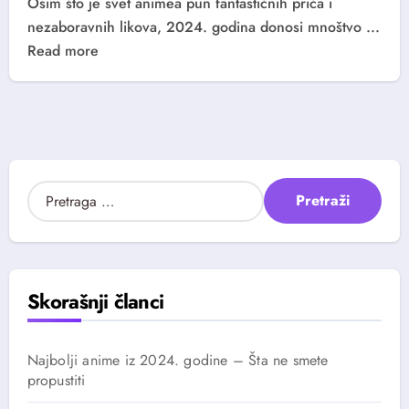
Osim što je svet animea pun fantastičnih priča i
nezaboravnih likova, 2024. godina donosi mnoštvo ...
Read more
P
r
e
t
r
a
Skorašnji članci
g
a
z
Najbolji anime iz 2024. godine – Šta ne smete
a
propustiti
: