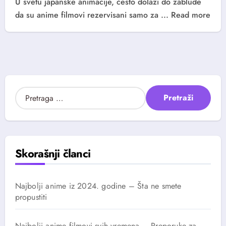
U svetu japanske animacije, često dolazi do zablude
da su anime filmovi rezervisani samo za ... Read more
P
r
e
t
r
a
Skorašnji članci
g
a
z
Najbolji anime iz 2024. godine – Šta ne smete
a
propustiti
:
Najbolji anime filmovi svih vremena – Preporuke za