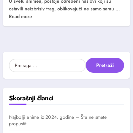
U svetu animea, postoje određeni naslovi koji su
ostavili neizbrisiv trag, oblikovajući ne samo samu ...
Read more
P
r
e
t
r
a
Skorašnji članci
g
a
z
Najbolji anime iz 2024. godine – Šta ne smete
a
propustiti
: